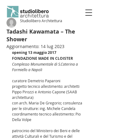
Studiolibero Architettura
Tadashi Kawamata – The
Shower
Aggiornamento:
14 lug 2023
opening 13 maggio 2017
FONDAZIONE MADE IN CLOISTER
Complesso Monumentale di S.Caterina a 
Formiello a Napoli
curatore Demetrio Paparoni
progetto tecnico allestimento: architetti 
Pippo Pirozzi e Antonio Capone (SAAB 
architettura)
con arch. Maria De Gregorio; consulenza 
per le strutture: ing. Michele Candela
coordinamento tecnico allestimento: Pio 
Della Volpe
patrocinio del Ministero dei Beni e delle 
attività Culturali e del Turismo e del 