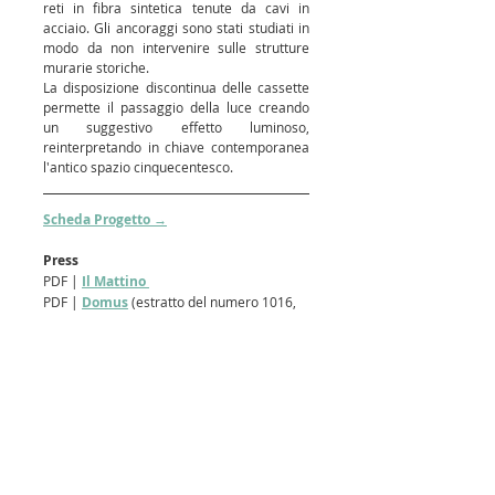
reti in fibra sintetica tenute da cavi in 
acciaio. Gli ancoraggi sono stati studiati in 
modo da non intervenire sulle strutture 
murarie storiche.
La disposizione discontinua delle cassette 
permette il passaggio della luce creando 
un suggestivo effetto luminoso, 
reinterpretando in chiave contemporanea 
l'antico spazio cinquecentesco.
Scheda Progetto →
Press
PDF | 
Il Mattino
PDF | 
Domus
 (estratto del numero 1016, 
Settembre 2017)