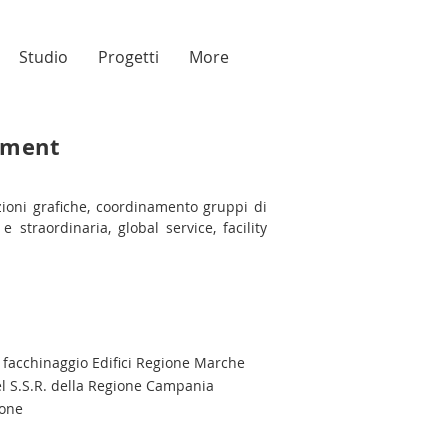
Studio
Progetti
More
ement
zioni grafiche, coordinamento gruppi di
straordinaria, global service, facility
i facchinaggio Edifici Regione Marche
del S.S.R. della Regione Campania
ione