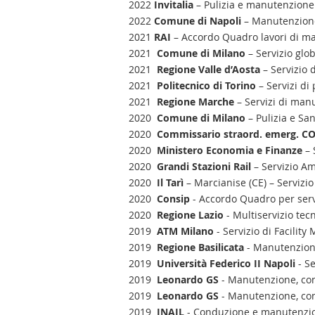
2022
Invitalia
– Pulizia e manutenzione
2022
Comune di Napoli
– Manutenzione
2021
RAI
– Accordo Quadro lavori di 
2021
Comune di Milano
– Servizio glo
2021
Regione Valle d’Aosta
– Servizio 
2021
Politecnico di Torino
– Servizi di
2021
Regione Marche
– Servizi di man
2020
Comune di Milano
– Pulizia e San
2020
Commissario straord. emerg. C
2020
Ministero Economia e Finanze
– 
2020
Grandi Stazioni Rail
– Servizio Am
2020
Il Tarì
– Marcianise (CE) – Servizio
2020
Consip
- Accordo Quadro per serv
2020
Regione Lazio
- Multiservizio tec
2019
ATM Milano
- Servizio di Facility
2019
Regione Basilicata
- Manutenzione
2019
Università Federico II Napoli
- Se
2019
Leonardo GS
- Manutenzione, con
2019
Leonardo GS
- Manutenzione, con
2019
INAIL
- Conduzione e manutenzione