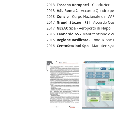
2018
Toscana Aeroporti
- Conduzione e
2018
ASL Roma 2
- Accordo Quadro pe
2018
Consip
- Corpo Nazionale dei VV.F.
2017
Grandi Stazioni FSI
- Accordo Qua
2017
GESAC Spa
- Aeroporto di Napoli
2016
Leonardo GS
- Manutenzione e con
2016
Regione Basilicata
- Conduzione e
2016
CentoStazioni Spa
- Manutenz.,se