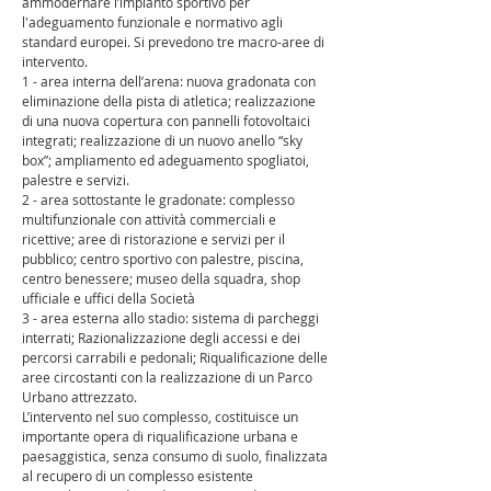
ammodernare l’impianto sportivo per
l'adeguamento funzionale e normativo agli
standard europei. Si prevedono tre macro-aree di
intervento.
1 - area interna dell’arena: nuova gradonata con
eliminazione della pista di atletica; realizzazione
di una nuova copertura con pannelli fotovoltaici
integrati; realizzazione di un nuovo anello “sky
box”; ampliamento ed adeguamento spogliatoi,
palestre e servizi.
2 - area sottostante le gradonate: complesso
multifunzionale con attività commerciali e
ricettive; aree di ristorazione e servizi per il
pubblico; centro sportivo con palestre, piscina,
centro benessere; museo della squadra, shop
ufficiale e uffici della Società
3 - area esterna allo stadio: sistema di parcheggi
interrati; Razionalizzazione degli accessi e dei
percorsi carrabili e pedonali; Riqualificazione delle
aree circostanti con la realizzazione di un Parco
Urbano attrezzato.
L’intervento nel suo complesso, costituisce un
importante opera di riqualificazione urbana e
paesaggistica, senza consumo di suolo, finalizzata
al recupero di un complesso esistente