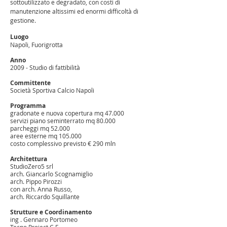
sottoutilizzato e degradato, con costi di
manutenzione altissimi ed enormi difficoltà di
gestione.
Luogo
Napoli, Fuorigrotta
Anno
2009 - Studio di fattibilità
Committente
Società Sportiva Calcio Napoli
Programma
gradonate e nuova copertura mq 47.000
servizi piano seminterrato mq 80.000
parcheggi mq 52.000
aree esterne mq 105.000​
costo complessivo previsto € 290 mln
Architettura
StudioZero5 srl
arch. Giancarlo Scognamiglio
arch. Pippo Pirozzi
con arch. Anna Russo,
arch. Riccardo Squillante
Strutture e Coordinamento
ing . Gennaro Portomeo