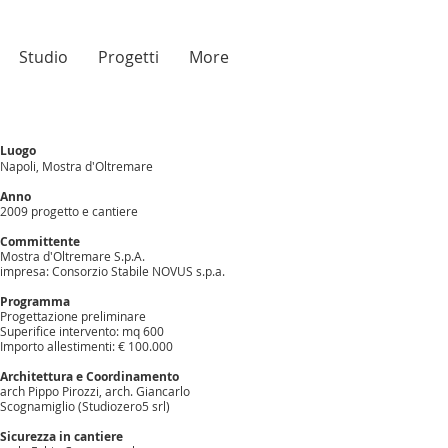
Studio
Progetti
More
Luogo
Napoli, Mostra d'Oltremare
Anno
2009 progetto e cantiere
Committente
Mostra d'Oltremare S.p.A.
impresa: Consorzio Stabile NOVUS s.p.a.
Programma
Progettazione preliminare
Superifice intervento: mq 600
Importo allestimenti: € 100.000
Architettura e Coordinamento
arch Pippo Pirozzi, arch. Giancarlo
Scognamiglio (Studiozero5 srl)
Sicurezza in cantiere