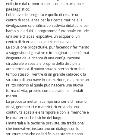
edificio e dal rapporto con il contesto urbano e
paesaggistico.
L'obiettivo del progetto è quello di creare un
centro di eccellenza per la ricerca marina e la
divulgazione scientifica, con attività didattiche per
bambini e adulti. Il programma funzionale include
una serie di spazi espositivi, un acquario, un
centro di ricerca e un centro educativo.
La soluzione progettuale, pur facendo riferimento
a suggestioni figurative e immaginarie, non è mai
disgiunta dalla ricerca di una configurazione
strutturale e spaziale propria della disciplina
architettonica. Il nuovo spazio interno ricorda al
tempo stesso il ventre di un grande cetaceo o la
struttura di una nave in costruzione, ma anche un
relitto intorno al quale può nascere una nuova
forma di vita, proprio come accade nei fondali
marini.
La proposta mette in campo una serie di rimandi
visivi, geometrici e materici, ricercando una
continuità spaziale e temporale con le memorie e
le caratteristiche fisiche del luogo.
I materiali e le tecniche previste, sia tradizionali
che innovative, instaurano un dialogo con le
strutture storiche dell’edificio esistente e sono