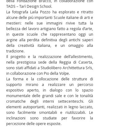
della
Fondazione Bracco
, in collaborazione con
TADS – Tarì Design School.
La fotografa
Laila Pozzo
ha esplorato e ritratto
alcune delle più importanti Scuole italiane di arti e
mestieri: nelle sue immagini rivive tutta la
bellezza del lavoro artigiano fatto a regola d’arte,
in queste scuole che rappresentano oggi un
argine alla perdita definitiva degli antichi saperi
della creatività italiana, e un omaggio alla
tradizione.
Il progetto e la realizzazione dell’allestimento,
nella prestigiosa sede della Reggia di Caserta,
sono stati affidati a Studiolibero Archittettura Srls,
in collaborazione con Pio della Volpe.
La forma e la collocazione delle strutture di
supporto mirano a realizzare un percorso
espositivo aperto, in dialogo con lo spazio
monumentale delle grandi sale e con le tonalità
cromatiche degli interni settecenteschi. Gli
elementi autoportanti, realizzati in legno laccato,
sono facilmente smontabili e riutilizzabili. Le
inclinazioni sono studiate per favorire la
percezione delle opere esposte.