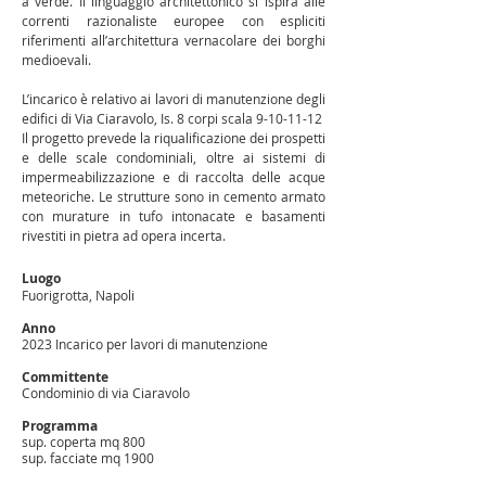
a verde. Il linguaggio architettonico si ispira alle
correnti razionaliste europee con espliciti
riferimenti all’architettura vernacolare dei borghi
medioevali.
L’incarico è relativo ai lavori di manutenzione degli
edifici di Via Ciaravolo, Is. 8 corpi scala
9-10-11-12
Il progetto prevede la riqualificazione dei prospetti
e delle scale condominiali, oltre ai sistemi di
impermeabilizzazione e di raccolta delle acque
meteoriche. Le strutture sono in cemento armato
con murature in tufo intonacate e basamenti
rivestiti in pietra ad opera incerta.
Luogo
Fuorigrotta, Napoli
Anno
2023 Incarico per lavori di manutenzione
Committente
Condominio di via Ciaravolo
Programma
sup. coperta mq 800
sup. facciate mq 1900