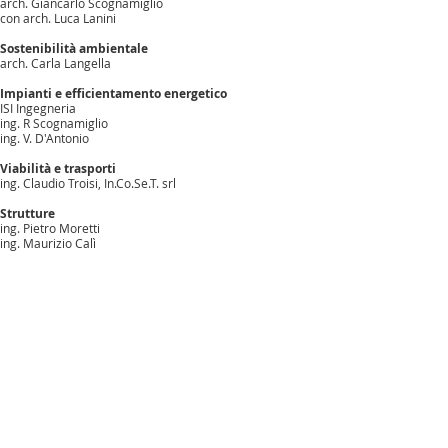
arch. Giancarlo Scognamiglio
con arch. Luca Lanini
Sostenibilità ambientale
arch. Carla Langella
Impianti e efficientamento energetico
ISI Ingegneria
ing. R Scognamiglio
ing. V. D'Antonio
Viabilità e trasporti
ing. Claudio Troisi, In.Co.Se.T. srl
Strutture
ing. Pietro Moretti
ing. Maurizio Calì