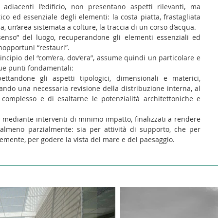
diacenti l’edificio, non presentano aspetti rilevanti, ma
ico ed essenziale degli elementi: la costa piatta, frastagliata
 un’area sistemata a colture, la traccia di un corso d’acqua.
“senso” del luogo, recuperandone gli elementi essenziali ed
inopportuni “restauri”.
incipio del “com’era, dov’era”, assume quindi un particolare e
due punti fondamentali:
ispettandone gli aspetti tipologici, dimensionali e materici,
ando una necessaria revisione della distribuzione interna, al
l complesso e di esaltarne le potenzialità architettoniche e
o mediante interventi di minimo impatto, finalizzati a rendere
i, almeno parzialmente: sia per attività di supporto, che per
cemente, per godere la vista del mare e del paesaggio.